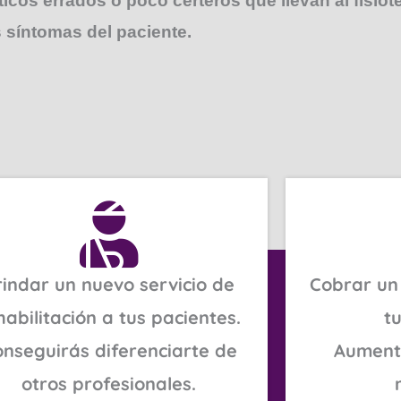
os errados o poco certeros que llevan al fisiote
s síntomas del paciente.
rindar un nuevo servicio de
Cobrar un
habilitación a tus pacientes.
tu
nseguirás diferenciarte de
Aumenta
otros profesionales.