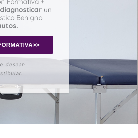
ón Formativa +
y diagnosticar
un
ístico Benigno
nutos.
 FORMATIVA>>
ue desean
stibular.