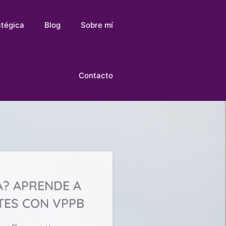
atégica
Blog
Sobre mí
Contacto
A? APRENDE A
TES CON VPPB