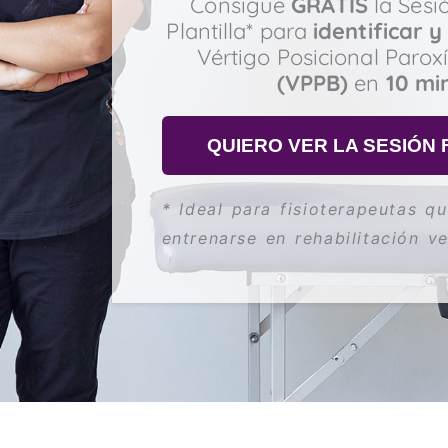
Consigue
GRATIS
la Sesi
Plantilla* para
identificar 
Vértigo Posicional Parox
(VPPB)
en
10 mi
QUIERO VER LA SESIÓN
* Ideal para fisioterapeutas q
entrenarse en rehabilitación ve